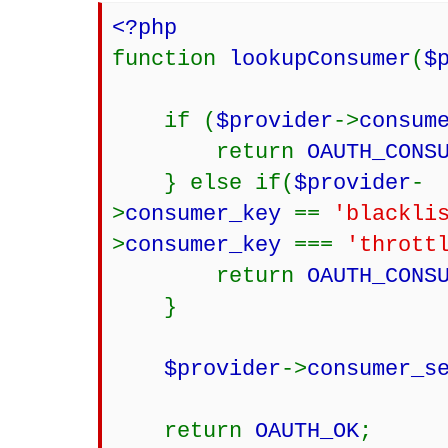
<?php
function
lookupConsumer
(
$
if (
$provider
->
consum
return
OAUTH_CONS
} else if(
$provider
-
>
consumer_key
==
'blackli
>
consumer_key
===
'thrott
return
OAUTH_CONS
}
$provider
->
consumer_s
return
OAUTH_OK
;