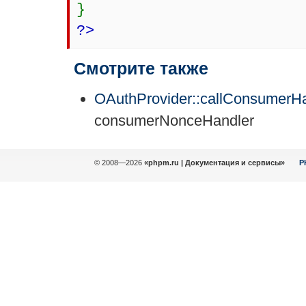
}
?>
Смотрите также
OAuthProvider::callConsumerHa
consumerNonceHandler
© 2008—2026
«phpm.ru | Документация и сервисы»
P