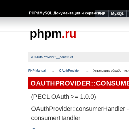
PHP&MySQL Документация и сервисы
PHP
MySQL
phpm
.ru
« OAuthProvider::__construct
PHP Manual
OAuthProvider
Установить обработчик
OAUTHPROVIDER::CONSUM
(PECL OAuth >= 1.0.0)
OAuthProvider::consumerHandler
consumerHandler