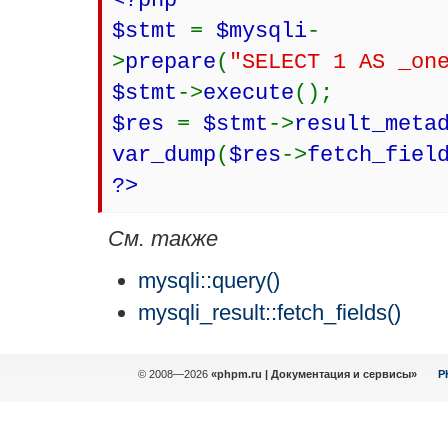
<?php
$stmt
=
$mysqli
-
>
prepare
(
"SELECT 1 AS _on
$stmt
->
execute
();
$res
=
$stmt
->
result_meta
var_dump
(
$res
->
fetch_fiel
?>
См. также
mysqli::query()
mysqli_result::fetch_fields()
© 2008—2026
«phpm.ru | Документация и сервисы»
P