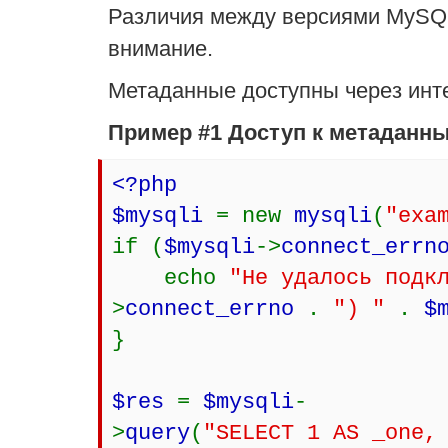
Различия между версиями MySQL
внимание.
Метаданные доступны через ин
Пример #1 Доступ к метадан
<?php
$mysqli
= new
mysqli
(
"exa
if (
$mysqli
->
connect_errn
echo
"Не удалось подк
>
connect_errno
.
") "
.
$
}
$res
=
$mysqli
-
>
query
(
"SELECT 1 AS _one,