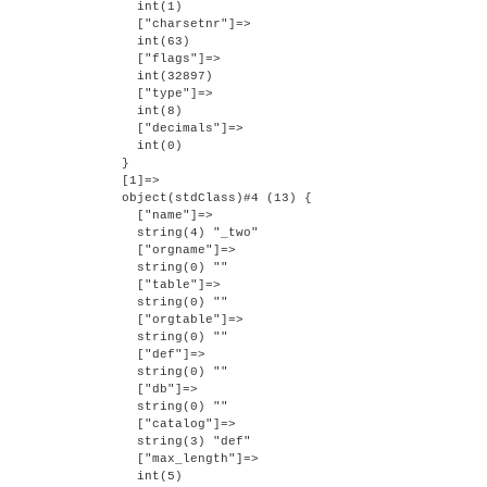
    int(1)

    ["charsetnr"]=>

    int(63)

    ["flags"]=>

    int(32897)

    ["type"]=>

    int(8)

    ["decimals"]=>

    int(0)

  }

  [1]=>

  object(stdClass)#4 (13) {

    ["name"]=>

    string(4) "_two"

    ["orgname"]=>

    string(0) ""

    ["table"]=>

    string(0) ""

    ["orgtable"]=>

    string(0) ""

    ["def"]=>

    string(0) ""

    ["db"]=>

    string(0) ""

    ["catalog"]=>

    string(3) "def"

    ["max_length"]=>

    int(5)
