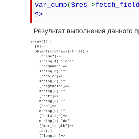
var_dump
(
$res
->
fetch_fiel
?>
Результат выполнения данного п
array(2) {

  [0]=>

  object(stdClass)#3 (13) {

    ["name"]=>

    string(4) "_one"

    ["orgname"]=>

    string(0) ""

    ["table"]=>

    string(0) ""

    ["orgtable"]=>

    string(0) ""

    ["def"]=>

    string(0) ""

    ["db"]=>

    string(0) ""

    ["catalog"]=>

    string(3) "def"

    ["max_length"]=>

    int(1)

    ["length"]=>
