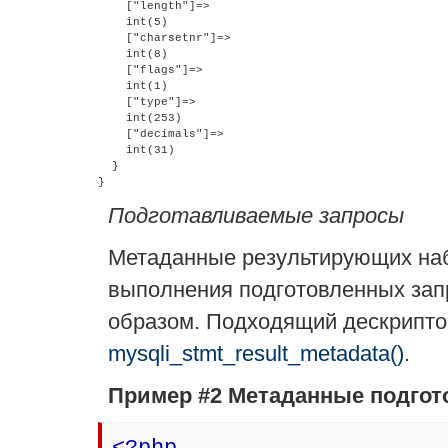
    ["length"]=>

    int(5)

    ["charsetnr"]=>

    int(8)

    ["flags"]=>

    int(1)

    ["type"]=>

    int(253)

    ["decimals"]=>

    int(31)

  }

Подготавливаемые запросы
Метаданные результирующих наб
выполнения подготовленных зап
образом. Подходящий дескрипт
mysqli_stmt_result_metadata()
.
Пример #2 Метаданные подгот