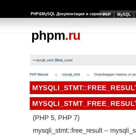
PHP&MySQL Документация и сервисы
PHP
MySQL
phpm
.ru
« mysqli_stmt::$field_count
PHP Manual
mysqli_stmt
Освобождает память от ре
MYSQLI_STMT::FREE_RESUL
MYSQLI_STMT_FREE_RESUL
(PHP 5, PHP 7)
mysqli_stmt::free_result
--
mysqli_s