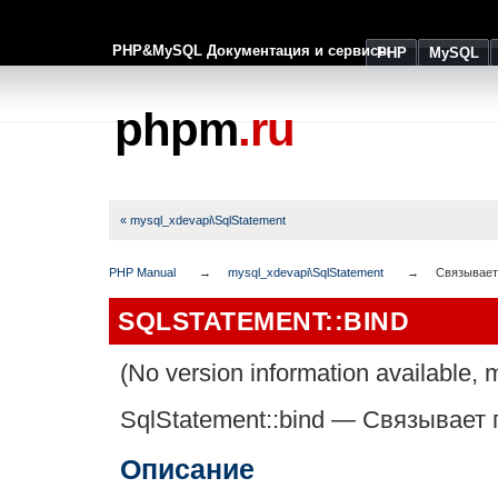
PHP&MySQL Документация и сервисы
PHP
MySQL
phpm
.ru
« mysql_xdevapi\SqlStatement
PHP Manual
mysql_xdevapi\SqlStatement
Связывает
SQLSTATEMENT::BIND
(No version information available, m
SqlStatement::bind
—
Связывает 
Описание