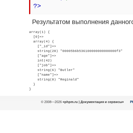
?>
Результатом выполнения данного
array(1) {

  [0]=>

  array(4) {

    ["_id"]=>

    string(28) "00005b6b536100000000000000f3"

    ["age"]=>

    int(42)

    ["job"]=>

    string(6) "Butler"

    ["name"]=>

    string(8) "Reginald"

  }

© 2008—2026
«phpm.ru | Документация и сервисы»
P