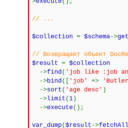
>
execute
();
// ...
$collection
=
$schema
->
ge
// Возвращает объект DocR
$result
=
$collection
->
find
(
'job like :job a
->
bind
([
'job'
=>
'Butle
->
sort
(
'age desc'
)
->
limit
(
1
)
->
execute
();
var_dump
(
$result
->
fetchAl