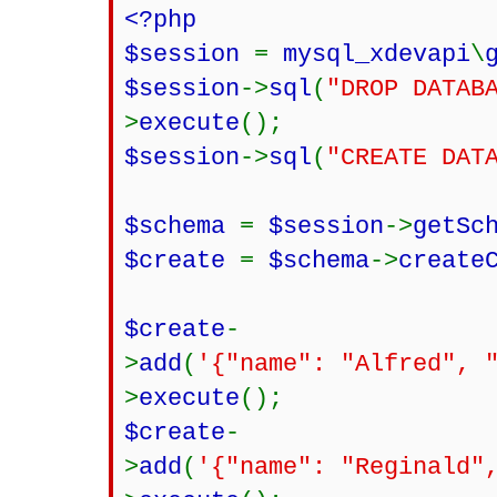
<?php
$session
=
mysql_xdevapi
\
$session
->
sql
(
"DROP DATAB
>
execute
();
$session
->
sql
(
"CREATE DAT
$schema
=
$session
->
getSc
$create
=
$schema
->
create
$create
-
>
add
(
'{"name": "Alfred", 
>
execute
();
$create
-
>
add
(
'{"name": "Reginald"