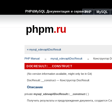
PHP&MySQL Документация и сервисы
PHP
MySQL
phpm
.ru
« mysql_xdevapi\DocResult
PHP Manual
mysql_xdevapi\DocResult
Конструктор D
DOCRESULT::__CONSTRUCT
(No version information available, might only be in Git)
DocResult::__construct
—
Конструктор DocResult
Описание
private
mysql_xdevapi\DocResult::__construct
( )
Получить результаты и предупреждения документа, создается Coll