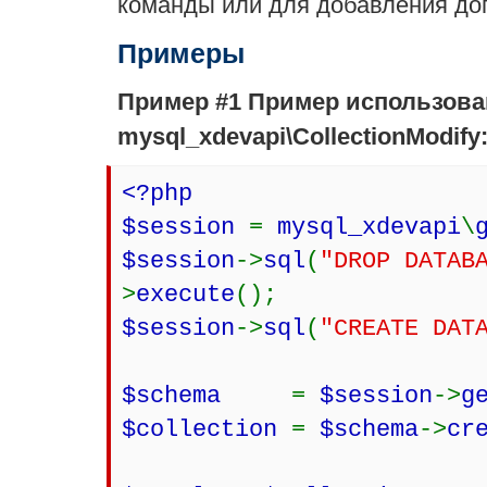
команды или для добавления до
Примеры
Пример #1 Пример использов
mysql_xdevapi\CollectionModify:
<?php
$session
=
mysql_xdevapi
\
$session
->
sql
(
"DROP DATAB
>
execute
();
$session
->
sql
(
"CREATE DAT
$schema
=
$session
->
g
$collection
=
$schema
->
cr