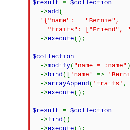
$result
=
$collection
->
add
(
'{"name": "Bernie",
"traits": ["Friend", "B
->
execute
();
$collection
->
modify
(
"name = :name"
->
bind
([
'name'
=>
'Bern
->
arrayAppend
(
'traits'
->
execute
();
$result
=
$collection
->
find
()
->
execute
();