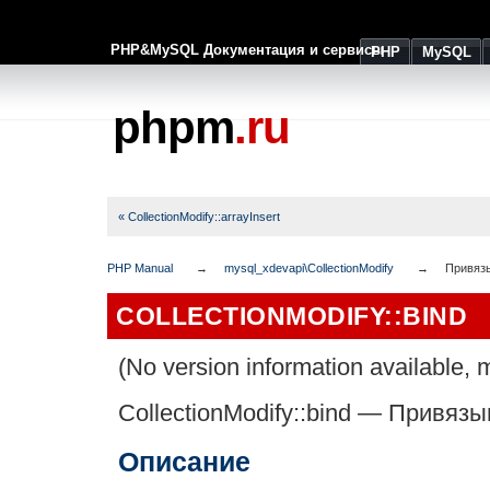
PHP&MySQL Документация и сервисы
PHP
MySQL
phpm
.ru
« CollectionModify::arrayInsert
PHP Manual
mysql_xdevapi\CollectionModify
Привязы
COLLECTIONMODIFY::BIND
(No version information available, m
CollectionModify::bind
—
Привязыв
Описание