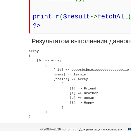
print_r
(
$result
->
fetchAll
?>
Результатом выполнения данного
Array

(

    [0] => Array

        (

            [_id] => 00005b6b53610000000000000110

            [name] => Bernie

            [traits] => Array

                (

                    [0] => Friend

                    [1] => Brother

                    [2] => Human

                    [3] => Happy

                )

        )

© 2008—2026
«phpm.ru | Документация и сервисы»
P