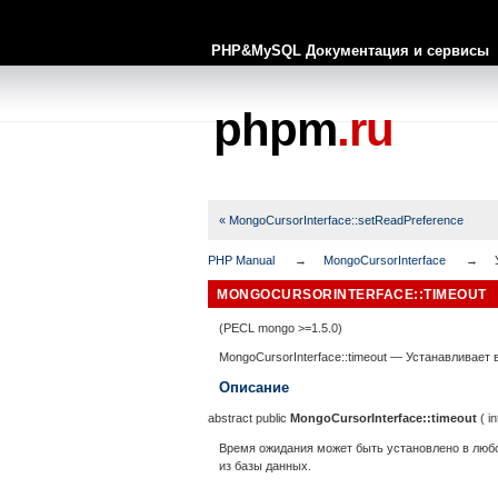
PHP&MySQL Документация и сервисы
phpm
.ru
« MongoCursorInterface::setReadPreference
PHP Manual
MongoCursorInterface
MONGOCURSORINTERFACE::TIMEOUT
(PECL mongo >=1.5.0)
MongoCursorInterface::timeout
—
Устанавливает 
Описание
abstract
public
MongoCursorInterface::timeout
(
in
Время ожидания может быть установлено в любо
из базы данных.