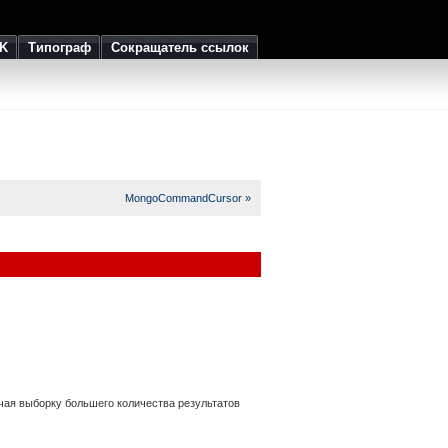
K
Типограф
Сокращатель ссылок
MongoCommandCursor »
чая выборку большего количества результатов