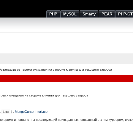
PHP
MySQL
Smarty
PEAR
PHP-GT
Устанавливает время ожидания на стороне клиента для текущего запроса
время ожидания на стороне клиента для текущего запроса
t
) :
MongoCursorInterface
$ms
е время и повлияет на последующий поиск данных, связанный с этим курсором, вклю