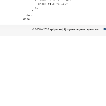
       if test -f $FILE; then

         check_file "$FILE"

       fi

     fi

  done

done
© 2008—2026
«phpm.ru | Документация и сервисы»
P