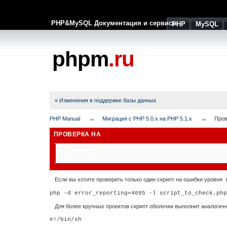
PHP&MySQL Документация и сервисы
PHP
MySQL
phpm
.ru
« Изменения в поддержке базы данных
PHP Manual
Миграция с PHP 5.0.x на PHP 5.1.x
Пров
ПРОВЕРКА НА
E_STRICT
Если вы хотите проверить только один скрипт на ошибки уровня
php -d error_reporting=4095 -l script_to_check.php
Для более крупных проектов скрипт оболочки выполнит аналогич
#!/bin/sh
