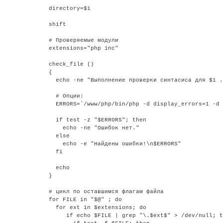
directory=$1

shift

# Проверяемые модули

extensions="php inc"

check_file ()

{

  echo -ne "Выполнение проверки синтасиса для $1 .
  # Опции:

  ERRORS=`/www/php/bin/php -d display_errors=1 -d 
  if test -z "$ERRORS"; then

    echo -ne "Ошибок нет."

  else

    echo -e "Найдены ошибки!\n$ERRORS"

  fi

  echo

}

# цикл по оставшимся флагам файла

for FILE in "$@" ; do

  for ext in $extensions; do

     if echo $FILE | grep "\.$ext$" > /dev/null; t