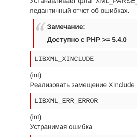
Устанавливает флаг XML_PARSE
педантичный отчет об ошибках.
Замечание
:
Доступно с PHP >= 5.4.0
LIBXML_XINCLUDE
(
int
)
Реализовать замещение XInclude
LIBXML_ERR_ERROR
(
int
)
Устранимая ошибка