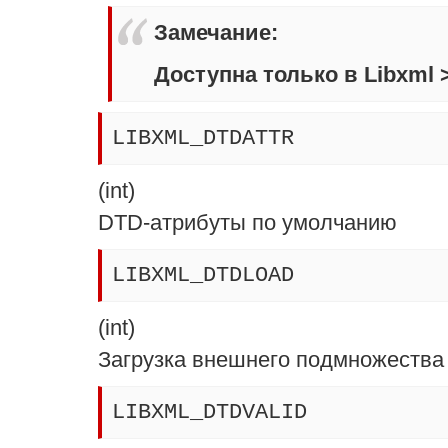
Замечание
:
Доступна только в Libxml >
LIBXML_DTDATTR
(
int
)
DTD-атрибуты по умолчанию
LIBXML_DTDLOAD
(
int
)
Загрузка внешнего подмножества
LIBXML_DTDVALID