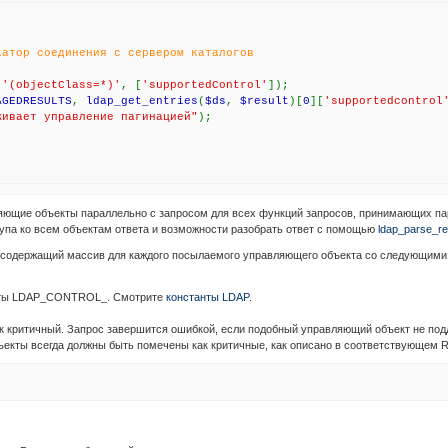
катор соединения с сервером каталогов
,
'(objectClass=*)'
, [
'supportedControl'
]);
AGEDRESULTS
,
ldap_get_entries
(
$ds
,
$result
)[
0
][
'supportedcontrol
живает управление пагинацией"
);
яющие объекты параллельно с запросом для всех функций запросов, принимающих пара
тупа ко всем объектам ответа и возможности разобрать ответ с помощью
ldap_parse_res
в, содержащий массив для каждого посылаемого управляющего объекта со следующими
анты LDAP_CONTROL_. Смотрите
константы LDAP
.
к критичный. Запрос завершится ошибкой, если подобный управляющий объект не под
бъекты всегда должны быть помечены как критичные, как описано в соответствующем