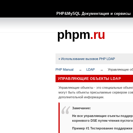
PHP&MySQL Документация и сервисы
phpm
.ru
« Использование вызовов PHP LDAP
PHP Manual
LDAP
Управляющие о
УПРАВЛЯЮЩИЕ ОБЪЕКТЫ LDAP
Управляющие объекты - это специальные объект
могут быть объекты присылаемые сервером совм
дополнительной информации.
Замечание
:
Не все управляющие оъекты поддер
корневого DSE путем чтения пустого 
Пример #1 Тестирование поддержки 