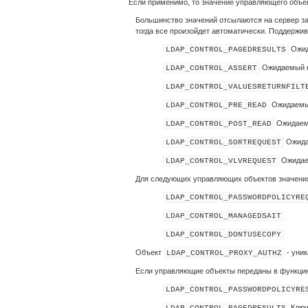
Если применимо, то значение управляющего объек
Большинство значений отсылаются на сервер з
тогда все произойдет автоматически. Поддерж
Ожида
LDAP_CONTROL_PAGEDRESULTS
Ожидаемый клю
LDAP_CONTROL_ASSERT
LDAP_CONTROL_VALUESRETURNFILT
Ожидаемый
LDAP_CONTROL_PRE_READ
Ожидаемы
LDAP_CONTROL_POST_READ
Ожидае
LDAP_CONTROL_SORTREQUEST
Ожидаемы
LDAP_CONTROL_VLVREQUEST
Для следующих управляющих объектов значения
LDAP_CONTROL_PASSWORDPOLICYRE
LDAP_CONTROL_MANAGEDSAIT
LDAP_CONTROL_DONTUSECOPY
Объект
- уник
LDAP_CONTROL_PROXY_AUTHZ
Если управляющие объекты переданы в функц
LDAP_CONTROL_PASSWORDPOLICYRE
Ключи