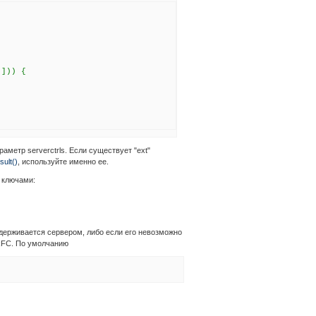
'
])) {
метр serverctrls. Если существует "ext"
ult()
, используйте именно ее.
 ключами:
держивается сервером, либо если его невозможно
 RFC. По умолчанию