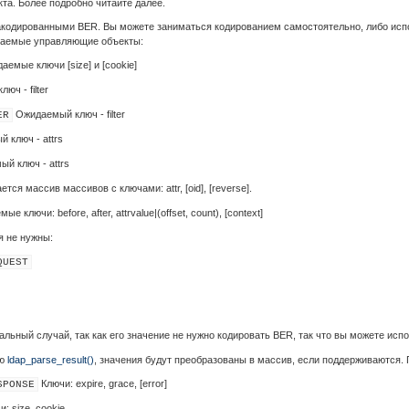
та. Более подробно читайте далее.
акодированными BER. Вы можете заниматься кодированием самостоятельно, либо исп
иваемые управляющие объекты:
емые ключи [size] и [cookie]
ч - filter
Ожидаемый ключ - filter
ER
 ключ - attrs
й ключ - attrs
тся массив массивов с ключами: attr, [oid], [reverse].
е ключи: before, after, attrvalue|(offset, count), [context]
 не нужны:
QUEST
альный случай, так как его значение не нужно кодировать BER, так что вы можете исп
ию
ldap_parse_result()
, значения будут преобразованы в массив, если поддерживаются
Ключи: expire, grace, [error]
SPONSE
: size, cookie