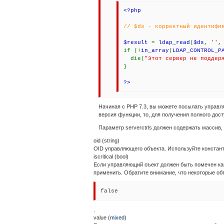
<?php
// $ds - корректный идентифи
$result
=
ldap_read
(
$ds
,
''
if (!
in_array
(
LDAP_CONTROL_P
die(
"Этот сервер не поддер
}
?>
Начиная с PHP 7.3, вы можете посылать управл
версия функции, то, для получения полного дос
Параметр serverctrls должен содержать масси
oid (
string
)
OID управляющего объекта. Используйте конст
iscritical (
bool
)
Если управляющий оъект должен быть помечен ка
применить. Обратите внимание, что некоторые о
false
.
value (
mixed
)