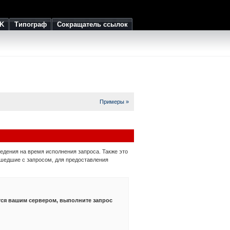
K
Типограф
Сокращатель ссылок
Примеры »
едения на время исполнения запроса. Также это
ишедшие с запросом, для предоставления
тся вашим сервером, выполните запрос