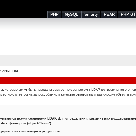
PHP
MySQL
Smarty
PEAR
PHP-GT
бъекты LDAP
ы, которые могут быть переданы совместно с запросом к LDAP для изменения его пов
естно с ответом на запрос, обычно в качестве ответов на управляющие объекты пр
живаются всеми серверами LDAP. Для определения, какие из них поддерживаю
dn с фильтром (objectClass=*).
управления пагинацией результата