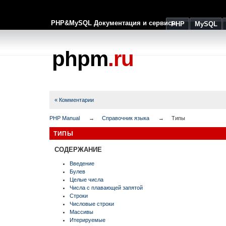
PHP&MySQL Документация и сервисы
PHP
MySQL
phpm
.ru
« Комментарии
PHP Manual
Справочник языка
Типы
ТИПЫ
СОДЕРЖАНИЕ
Введение
Булев
Целые числа
Числа с плавающей запятой
Строки
Числовые строки
Массивы
Итерируемые