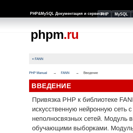
PHP&MySQL Документация и сервисы
PHP
MySQL
phpm
.ru
« FANN
PHP Manual
FANN
Введение
ВВЕДЕНИЕ
Привязка PHP к библиотеке FAN
искусственную нейронную сеть с
неполносвязных сетей. Модуль 
обучающими выборками. Модуль 