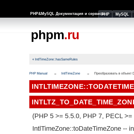
PHP&MySQL Документация и сервисы
PHP
MySQL
phpm
.ru
« IntlTimeZone::hasSameRules
PHP Manual
IntlTimeZone
Преобразовать в объект 
INTLTIMEZONE::TODATETIM
INTLTZ_TO_DATE_TIME_ZON
(PHP 5 >= 5.5.0, PHP 7, PECL >= 
IntlTimeZone::toDateTimeZone
--
i