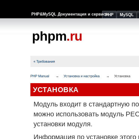
PHP&MySQL Документация и сервисы
PHP
MySQL
phpm
.ru
« Требования
PHP Manual
Установка и настройка
Установка
УСТАНОВКА
Модуль входит в стандартную пос
можно использовать модуль PECL
установки модуля.
Информация по установке этого