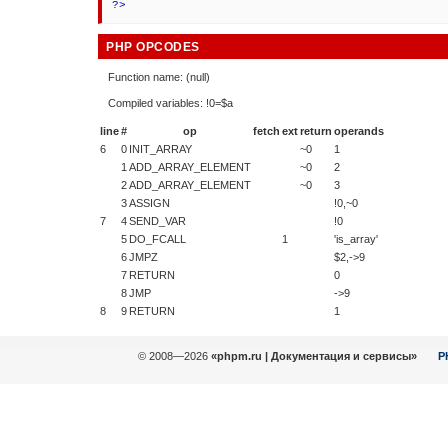
?>
PHP OPCODES
Function name: (null)
Compiled variables: !0=$a
line
#
op
fetch
ext
return
operands
6
0
INIT_ARRAY
~0
1
1
ADD_ARRAY_ELEMENT
~0
2
2
ADD_ARRAY_ELEMENT
~0
3
3
ASSIGN
!0,~0
7
4
SEND_VAR
!0
5
DO_FCALL
1
'is_array'
6
JMPZ
$2,->9
7
RETURN
0
8
JMP
->9
8
9
RETURN
1
© 2008—2026
«phpm.ru | Документация и сервисы»
P