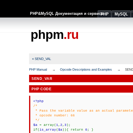
PHP&MySQL Документация и сервисы
PHP
MySQL
phpm
.ru
« SEND_VAL
PHP Manual
Opcode Descriptions and Examples
SEN
SEND_VAR
PHP CODE
<?php
/*
* Pass the variable value as an actual paramet
* opcode number: 66
*/
$a
= array(
1
,
2
,
3
);
if(
is_array
(
$a
)){ return
0
; }