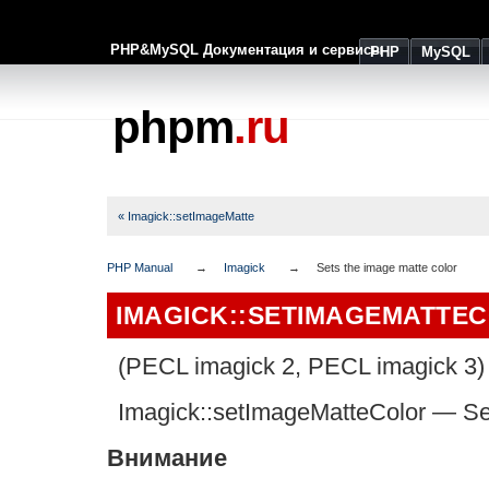
PHP&MySQL Документация и сервисы
PHP
MySQL
phpm
.ru
« Imagick::setImageMatte
PHP Manual
Imagick
Sets the image matte color
IMAGICK::SETIMAGEMATTE
(PECL imagick 2, PECL imagick 3)
Imagick::setImageMatteColor
—
Se
Внимание