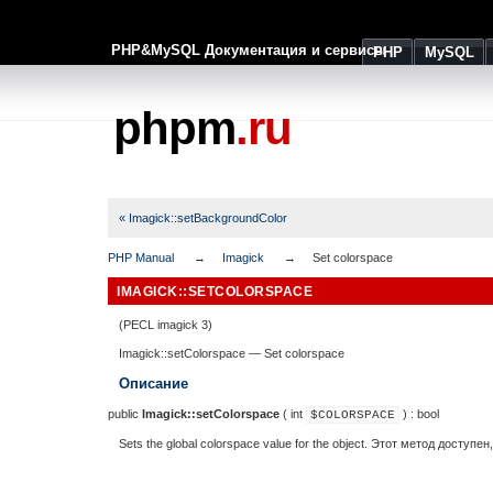
PHP&MySQL Документация и сервисы
PHP
MySQL
phpm
.ru
« Imagick::setBackgroundColor
PHP Manual
Imagick
Set colorspace
IMAGICK::SETCOLORSPACE
(PECL imagick 3)
Imagick::setColorspace
—
Set colorspace
Описание
public
Imagick::setColorspace
(
int
) :
bool
$COLORSPACE
Sets the global colorspace value for the object. Этот метод досту