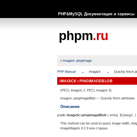
PHP&MySQL Документация и сервисы
phpm
.ru
« Imagick::pingImage
PHP Manual
Imagick
Quickly fetch at
IMAGICK::PINGIMAGEBLOB
(PECL imagick 2, PECL imagick 3)
Imagick::pingImageBlob
—
Quickly fetch attributes
Описание
public
Imagick::pingImageBlob
(
string
)
$image
This method can be used to query image width, he
ImageMagick 6.2.9 или старше.