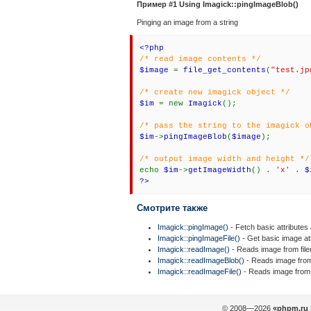
Пример #1 Using
Imagick::pingImageBlob()
Pinging an image from a string
<?php
/* read image contents */
$image
=
file_get_contents
(
"test.jp
/* create new imagick object */
$im
= new
Imagick
();
/* pass the string to the imagick o
$im
->
pingImageBlob
(
$image
);
/* output image width and height */
echo
$im
->
getImageWidth
() .
'x'
.
$
?>
Смотрите также
Imagick::pingImage()
- Fetch basic attributes
Imagick::pingImageFile()
- Get basic image att
Imagick::readImage()
- Reads image from fil
Imagick::readImageBlob()
- Reads image from 
Imagick::readImageFile()
- Reads image from 
© 2008—2026
«phpm.ru 