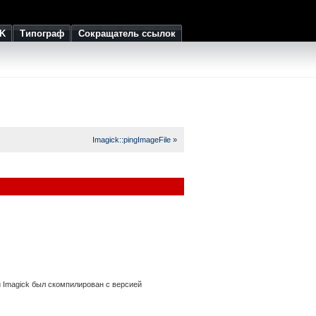
K
Типограф
Сокращатель ссылок
Imagick::pingImageFile »
если Imagick был скомпилирован с версией