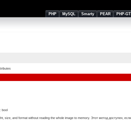
PHP
MySQL
Smarty
PEAR
PHP-GT
tributes
 :
bool
ight, size, and format without reading the whole image to memory. Этот метод доступен, 