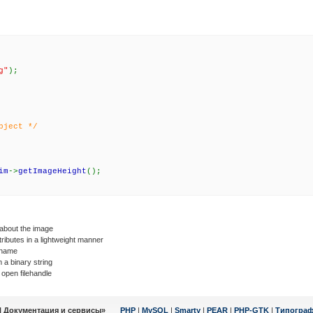
g"
);
bject */
im
->
getImageHeight
();
 about the image
ributes in a lightweight manner
ename
a binary string
open filehandle
| Документация и сервисы»
PHP
|
MySQL
|
Smarty
|
PEAR
|
PHP-GTK
|
Типогра