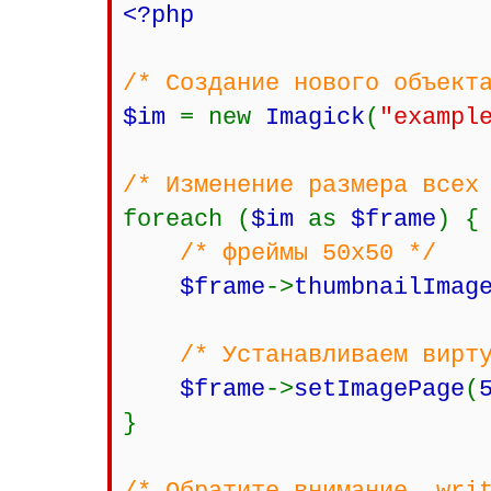
<?php
/* Создание нового объект
$im
= new
Imagick
(
"exampl
/* Изменение размера всех
foreach (
$im
as
$frame
) {
/* фреймы 50x50 */
$frame
->
thumbnailImag
/* Устанавливаем вирт
$frame
->
setImagePage
(
}