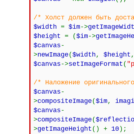
/* Холст должен быть дост
$width
=
$im
->
getImageWid
$height
= (
$im
->
getImageH
$canvas
-
>
newImage
(
$width
,
$height
$canvas
->
setImageFormat
(
"
/* Наложение оригинальног
$canvas
-
>
compositeImage
(
$im
,
imag
$canvas
-
>
compositeImage
(
$reflecti
>
getImageHeight
() +
10
);