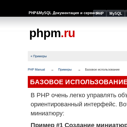
PHP&MySQL Документация и сервисы
PHP
MySQL
phpm
.ru
« Примеры
PHP Manual
Примеры
Базовое использование
БАЗОВОЕ ИСПОЛЬЗОВАНИ
В PHP очень легко управлять об
ориентированный интерфейс. Во
миниатюру:
Пример #1 Создание миниатюр