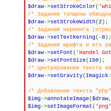
$draw
->
setStrokeColor
(
'wh
/* Задание толщины обводк
$draw
->
setStrokeWidth
(
2
);
/* Задание кернинга (отри
$draw
->
setTextKerning
(-
8
)
/* Задание шрифта и его р
$draw
->
setFont
(
'Handel Go
$draw
->
setFontSize
(
150
);
/* Центрирование текста в
$draw
->
setGravity
(
Imagick
/* Добавление текста "php
$img
->
annotateImage
(
$draw
$img
->
setImageFormat
(
'png