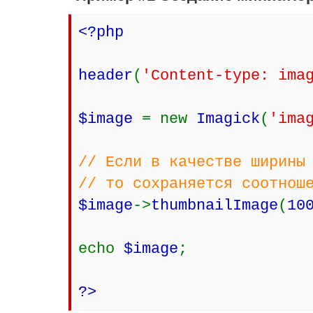
<?php
header
(
'Content-type: ima
$image
= new
Imagick
(
'ima
// Если в качестве ширины
// то сохраняется соотнош
$image
->
thumbnailImage
(
10
echo
$image
;
?>