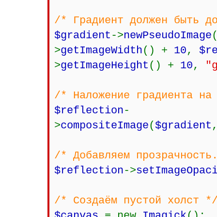
/* Градиент должен быть д
$gradient
->
newPseudoImage
>
getImageWidth
() +
10
,
$r
>
getImageHeight
() +
10
,
"
/* Наложение градиента на
$reflection
-
>
compositeImage
(
$gradient
/* Добавляем прозрачность
$reflection
->
setImageOpac
/* Создаём пустой холст *
$canvas
= new
Imagick
();