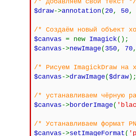
/* Добавляем свой текст *
$draw
->
annotation
(
20
,
50
/* Создаём новый объект х
$canvas
= new
Imagick
();
$canvas
->
newImage
(
350
,
70
/* Рисуем ImagickDraw на 
$canvas
->
drawImage
(
$draw
)
/* устанавливаем чёрную р
$canvas
->
borderImage
(
'bla
/* Устанавливаем формат P
$canvas
->
setImageFormat
(
'