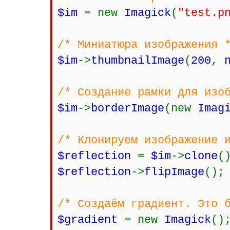
$im
= new
Imagick
(
"test.p
/* Миниатюра изображения 
$im
->
thumbnailImage
(
200
,
/* Создание рамки для изо
$im
->
borderImage
(new
Imag
/* Клонируем изображение 
$reflection
=
$im
->
clone
(
$reflection
->
flipImage
();
/* Создаём градиент. Это 
$gradient
= new
Imagick
()