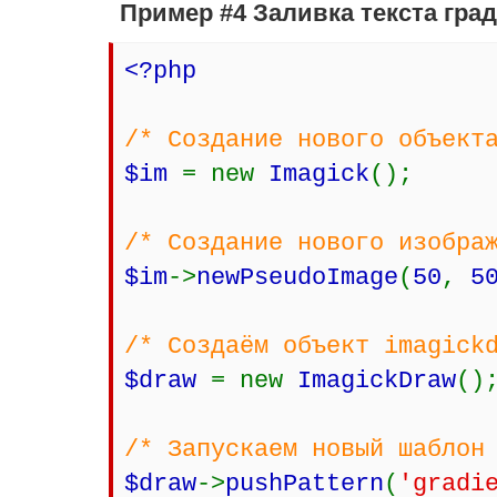
Пример #4 Заливка текста гра
<?php
/* Создание нового объект
$im
= new
Imagick
();
/* Создание нового изобра
$im
->
newPseudoImage
(
50
,
5
/* Создаём объект imagick
$draw
= new
ImagickDraw
()
/* Запускаем новый шаблон
$draw
->
pushPattern
(
'gradi