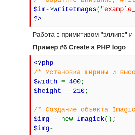
/* Обратите внимание, wri
$im
->
writeImages
(
"example
?>
Работа с примитивом "эллипс" 
Пример #6 Create a PHP logo
<?php
/* Установка ширины и выс
$width
=
400
;
$height
=
210
;
/* Создание объекта Imagi
$img
= new
Imagick
();
$img
-