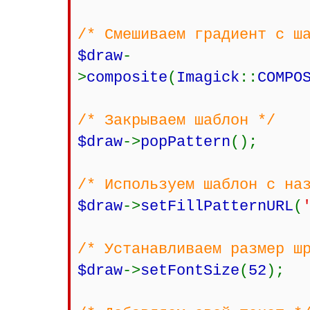
/* Смешиваем градиент с ш
$draw
-
>
composite
(
Imagick
::
COMPO
/* Закрываем шаблон */
$draw
->
popPattern
();
/* Используем шаблон с на
$draw
->
setFillPatternURL
(
/* Устанавливаем размер ш
$draw
->
setFontSize
(
52
);