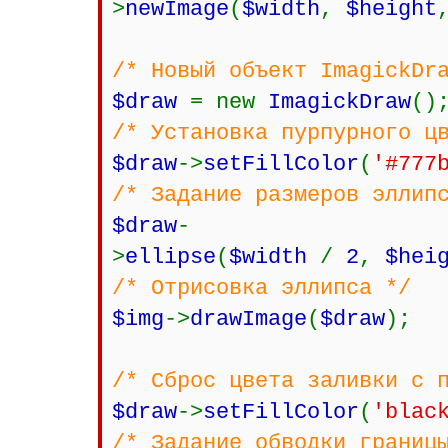
>
newImage
(
$width
,
$height
/* Новый объект ImagickDr
$draw
= new
ImagickDraw
()
/* Установка пурпурного ц
$draw
->
setFillColor
(
'#777
/* Задание размеров эллип
$draw
-
>
ellipse
(
$width
/
2
,
$hei
/* Отрисовка эллипса */
$img
->
drawImage
(
$draw
);
/* Сброс цвета заливки с 
$draw
->
setFillColor
(
'blac
/* Задание обводки границ