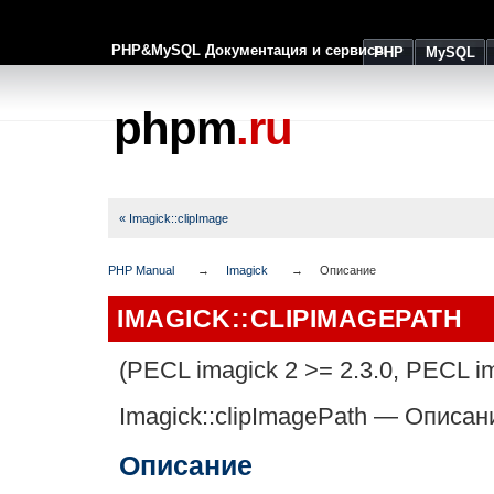
PHP&MySQL Документация и сервисы
PHP
MySQL
phpm
.ru
« Imagick::clipImage
PHP Manual
Imagick
Описание
IMAGICK::CLIPIMAGEPATH
(PECL imagick 2 >= 2.3.0, PECL im
Imagick::clipImagePath
—
Описан
Описание