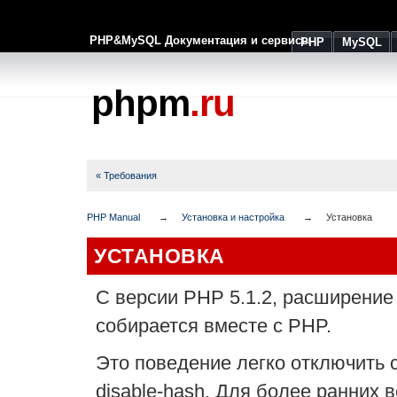
PHP&MySQL Документация и сервисы
PHP
MySQL
phpm
.ru
« Требования
PHP Manual
Установка и настройка
Установка
УСТАНОВКА
С версии PHP 5.1.2, расширение
собирается вместе с PHP.
Это поведение легко отключить 
disable-hash. Для более ранних