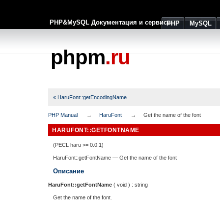
PHP&MySQL Документация и сервисы
PHP
MySQL
phpm
.ru
« HaruFont::getEncodingName
PHP Manual
HaruFont
Get the name of the font
HARUFONT::GETFONTNAME
(PECL haru >= 0.0.1)
HaruFont::getFontName
—
Get the name of the font
Описание
HaruFont::getFontName
(
void
) :
string
Get the name of the font.