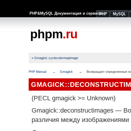
PHP&MySQL Документация и сервисы
PHP
MySQL
phpm
.ru
« Gmagick::cyclecolormapimage
PHP Manual
Gmagick
Возвращает определенные п
GMAGICK::DECONSTRUCTI
(PECL gmagick >= Unknown)
Gmagick::deconstructimages
—
Во
различия между изображениями