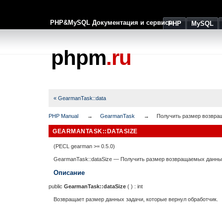
PHP&MySQL Документация и сервисы
PHP
MySQL
phpm
.ru
« GearmanTask::data
PHP Manual
GearmanTask
Получить размер возвр
GEARMANTASK::DATASIZE
(PECL gearman >= 0.5.0)
GearmanTask::dataSize
—
Получить размер возвращаемых данны
Описание
public
GearmanTask::dataSize
( ) :
int
Возвращает размер данных задачи, которые вернул обработчик.