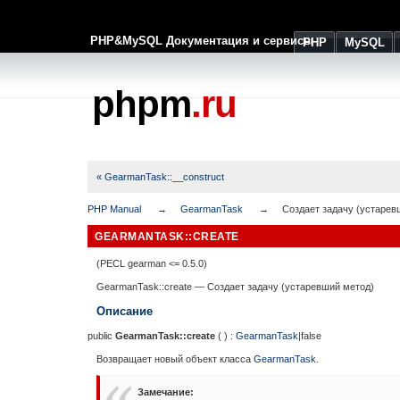
PHP&MySQL Документация и сервисы
PHP
MySQL
phpm
.ru
« GearmanTask::__construct
PHP Manual
GearmanTask
Создает задачу (устарев
GEARMANTASK::CREATE
(PECL gearman <= 0.5.0)
GearmanTask::create
—
Создает задачу (устаревший метод)
Описание
public
GearmanTask::create
( ) :
GearmanTask
|
false
Возвращает новый объект класса
GearmanTask
.
Замечание
: