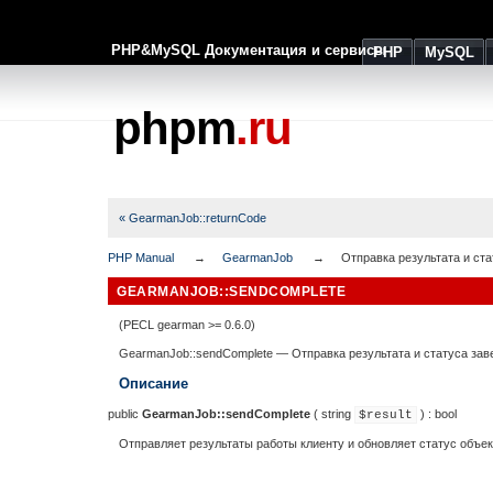
PHP&MySQL Документация и сервисы
PHP
MySQL
phpm
.ru
« GearmanJob::returnCode
PHP Manual
GearmanJob
Отправка результата и ст
GEARMANJOB::SENDCOMPLETE
(PECL gearman >= 0.6.0)
GearmanJob::sendComplete
—
Отправка результата и статуса за
Описание
public
GearmanJob::sendComplete
(
string
) :
bool
$result
Отправляет результаты работы клиенту и обновляет статус объе