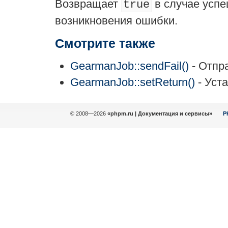
Возвращает
в случае усп
true
возникновения ошибки.
Смотрите также
GearmanJob::sendFail()
- Отпр
GearmanJob::setReturn()
- Уст
© 2008—2026
«phpm.ru | Документация и сервисы»
P