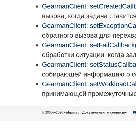
GearmanClient::setCreatedCall
вызова, когда задача ставитс
GearmanClient::setExceptionCal
обратного вызова для перехв
GearmanClient::setFailCallback(
обработки ситуации, когда за
GearmanClient::setStatusCallba
собирающей информацию о со
GearmanClient::setWorkloadCal
принимающей промежуточные 
© 2008—2026
«phpm.ru | Документация и сервисы»
P