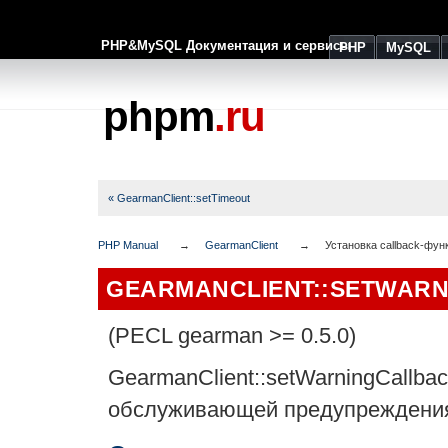
PHP&MySQL Документация и сервисы
PHP
MySQL
phpm
.ru
« GearmanClient::setTimeout
PHP Manual
GearmanClient
Установка callback-фу
GEARMANCLIENT::SETWAR
(PECL gearman >= 0.5.0)
GearmanClient::setWarningCallba
обслуживающей предупреждения