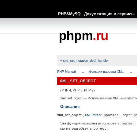
PHP&MySQL Документация и сервисы
phpm
.ru
« xml_set_notation_decl_handler
PHP Manual
Функции парсера XML
XML_SET_OBJECT
(PHP 4, PHP 5, PHP 7)
xml_set_object
—
Использование XML-анализато
Описание
xml_set_object
(
XMLParser
,
object
$parser
$
Эта функция позволяет использовать
parser
как методы объекта
.
object