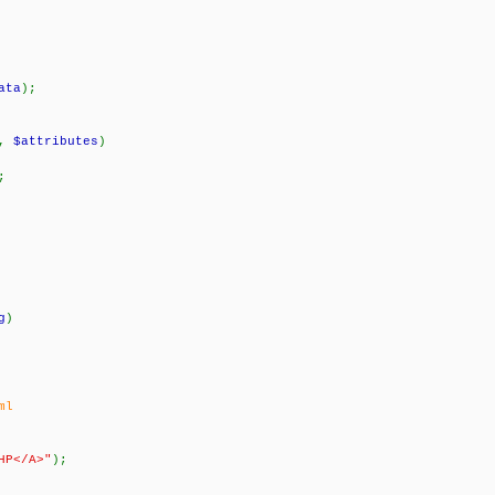
ata
);
,
$attributes
)
);
)
g
)
ml
HP</A>"
);