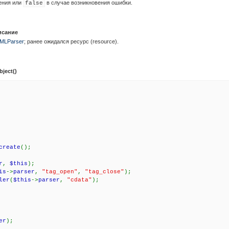
ения или
в случае возникновения ошибки.
false
исание
MLParser
; ранее ожидался ресурс (
resource
).
ject()
create
();
r
,
$this
);
is
->
parser
,
"tag_open"
,
"tag_close"
);
ler
(
$this
->
parser
,
"cdata"
);
er
);