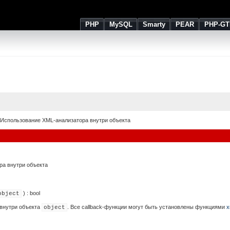
PHP
MySQL
Smarty
PEAR
PHP-GT
Использование XML-анализатора внутри объекта
ра внутри объекта
) :
bool
object
внутри объекта
. Все callback-функции могут быть установлены функциями
x
object