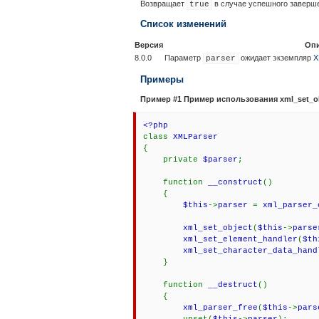
Возвращает
в случае успешного заверш
true
Список изменений
Версия
Оп
8.0.0
Параметр
ожидает экземпляр
X
parser
Примеры
Пример #1 Пример использования
xml_set_ob
<?php
class
XMLParser
{
private
$parser
;
function
__construct
()
{
$this
->
parser
=
xml_parser_
xml_set_object
(
$this
->
parse
xml_set_element_handler
(
$th
xml_set_character_data_hand
}
function
__destruct
()
{
xml_parser_free
(
$this
->
pars