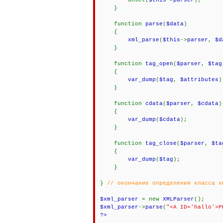
unset(
$this
->
parser
);
}
function
parse
(
$data
)
{
xml_parse
(
$this
->
parser
,
$d
}
function
tag_open
(
$parser
,
$tag
{
var_dump
(
$tag
,
$attributes
}
function
cdata
(
$parser
,
$cdata
{
var_dump
(
$cdata
);
}
function
tag_close
(
$parser
,
$ta
{
var_dump
(
$tag
);
}
}
// окончание определения класса x
$xml_parser
= new
XMLParser
();
$xml_parser
->
parse
(
"<A ID='hallo'>P
?>