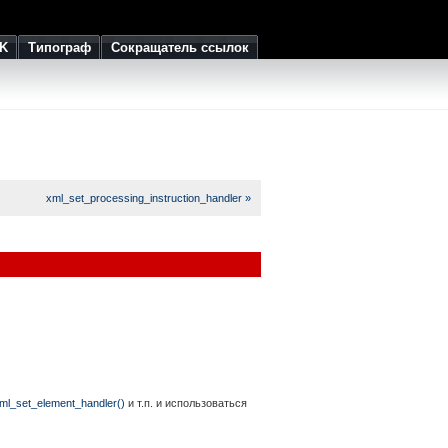
K
Типограф
Сокращатель ссылок
xml_set_processing_instruction_handler »
ml_set_element_handler()
и т.п. и использоваться