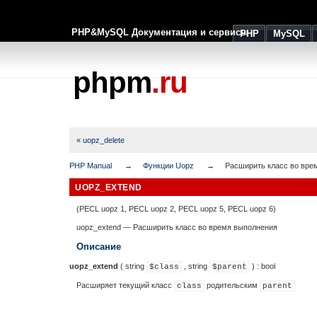
PHP&MySQL Документация и сервисы
PHP
MySQL
phpm
.ru
« uopz_delete
PHP Manual
Функции Uopz
Расширить класс во вре
UOPZ_EXTEND
(PECL uopz 1, PECL uopz 2, PECL uopz 5, PECL uopz 6)
uopz_extend
—
Расширить класс во время выполнения
Описание
uopz_extend
(
string
,
string
) :
bool
$class
$parent
Расширяет текущий класс
родительским
class
parent