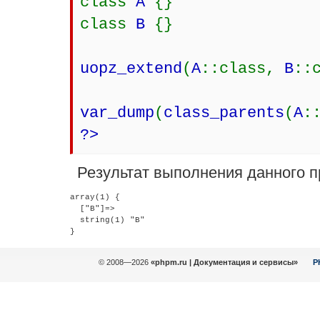
class
A
{}
class
B
{}
uopz_extend
(
A
::class,
B
::
var_dump
(
class_parents
(
A
:
?>
Результат выполнения данного п
array(1) {

  ["B"]=>

  string(1) "B"

© 2008—2026
«phpm.ru | Документация и сервисы»
P