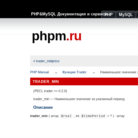
PHP&MySQL Документация и сервисы
PHP
MySQL
phpm
.ru
« trader_midprice
PHP Manual
Функции Trader
Наименьшее значение з
TRADER_MIN
(PECL trader >= 0.2.0)
trader_min
—
Наименьшее значение за указанный период
Описание
trader_min
(
array
,
int
= ?
) :
array
$real
$timePeriod