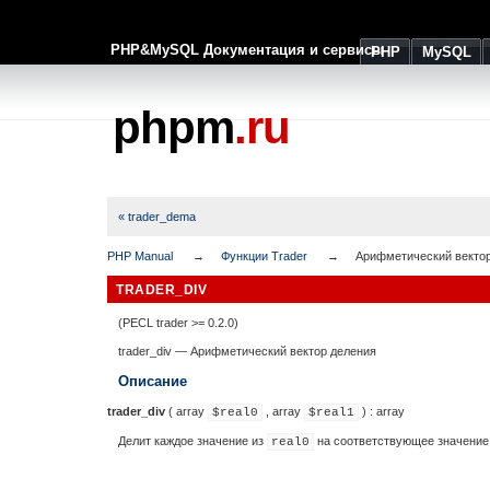
PHP&MySQL Документация и сервисы
PHP
MySQL
phpm
.ru
« trader_dema
PHP Manual
Функции Trader
Арифметический векто
TRADER_DIV
(PECL trader >= 0.2.0)
trader_div
—
Арифметический вектор деления
Описание
trader_div
(
array
,
array
) :
array
$real0
$real1
Делит каждое значение из
на соответствующее значение
real0