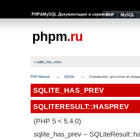
PHP&MySQL Документация и сервисы
PHP
MySQL
phpm
.ru
« sqlite_has_more
PHP Manual
SQLite
Определяет, доступна ли пред
SQLITE_HAS_PREV
SQLITERESULT::HASPREV
(PHP 5 < 5.4.0)
sqlite_has_prev
--
SQLiteResult::h