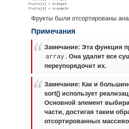
fruits[2] = Orange3

Фрукты были отсортированы ан
Примечания
Замечание
:
Эта функция п
. Она удалит все с
array
переупорядочит их.
Замечание
:
Как и большин
sort()
использует реализа
Основной элемент выбира
части, достигая таким об
отсортированных массивов