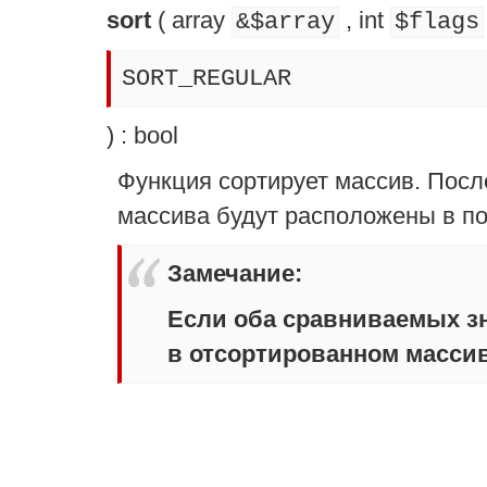
sort
(
array
,
int
&$array
$flags
SORT_REGULAR
) :
bool
Функция сортирует массив. Пос
массива будут расположены в по
Замечание
:
Если оба сравниваемых зн
в отсортированном массив