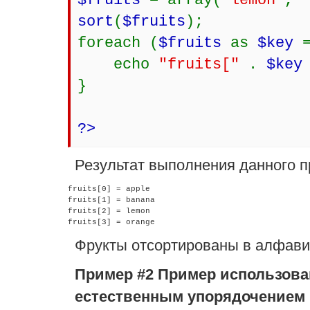
$fruits
= array(
"lemon"
,
sort
(
$fruits
);
foreach (
$fruits
as
$key
echo
"fruits["
.
$ke
}
?>
Результат выполнения данного п
fruits[0] = apple

fruits[1] = banana

fruits[2] = lemon

Фрукты отсортированы в алфави
Пример #2 Пример использов
естественным упорядочением