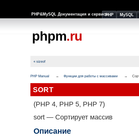
PHP&MySQL Документация и сервисы
PHP
MySQL
phpm
.ru
« sizeof
PHP Manual
Функции для работы с массивами
Сор
SORT
(PHP 4, PHP 5, PHP 7)
sort
—
Сортирует массив
Описание