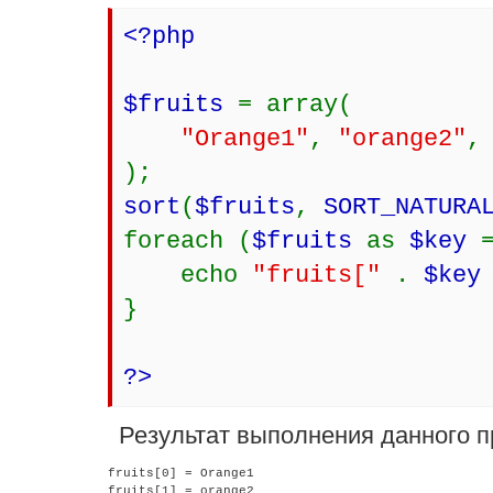
<?php
$fruits
= array(
"Orange1"
,
"orange2"
);
sort
(
$fruits
,
SORT_NATUR
foreach (
$fruits
as
$key
echo
"fruits["
.
$ke
}
?>
Результат выполнения данного п
fruits[0] = Orange1

fruits[1] = orange2
