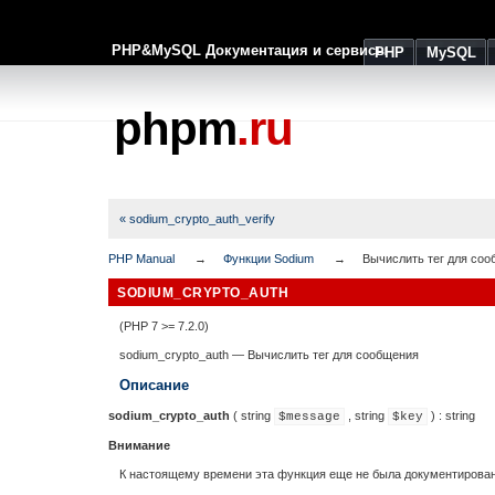
PHP&MySQL Документация и сервисы
PHP
MySQL
phpm
.ru
« sodium_crypto_auth_verify
PHP Manual
Функции Sodium
Вычислить тег для со
SODIUM_CRYPTO_AUTH
(PHP 7 >= 7.2.0)
sodium_crypto_auth
—
Вычислить тег для сообщения
Описание
sodium_crypto_auth
(
string
,
string
) :
string
$message
$key
Внимание
К настоящему времени эта функция еще не была документирована