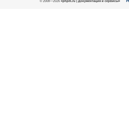
© 2008—2026
«phpm.ru | Документация и сервисы»
P