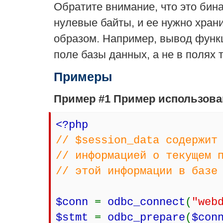
Обратите внимание, что это бин
нулевые байты, и ее нужно хран
образом. Например, вывод фун
поле базы данных, а не в полях
Примеры
Пример #1 Пример использов
<?php
// $session_data содержит
// информацией о текущем 
// этой информации в базе
$conn
=
odbc_connect
(
"web
$stmt
=
odbc_prepare
(
$con