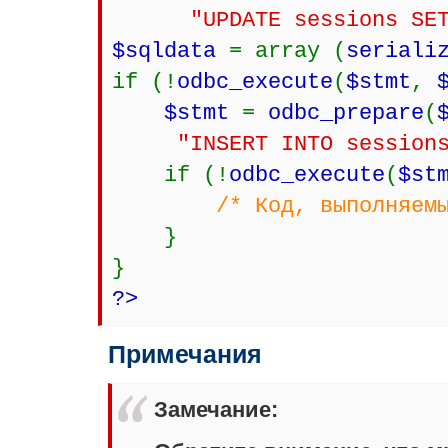
"UPDATE sessions SE
$sqldata
= array (
seriali
if (!
odbc_execute
(
$stmt
,
$stmt
=
odbc_prepare
(
"INSERT INTO session
if (!
odbc_execute
(
$st
/* Код, выполняем
}
}
?>
Примечания
Замечание
: