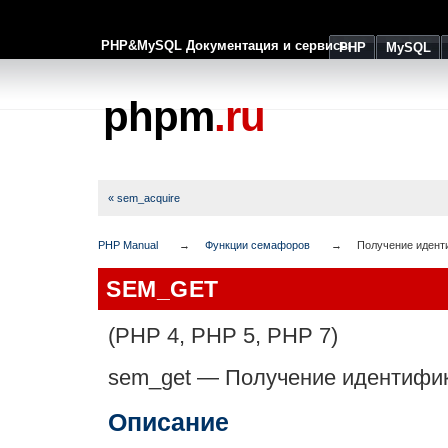
PHP&MySQL Документация и сервисы
PHP
MySQL
phpm
.ru
« sem_acquire
PHP Manual
Функции семафоров
Получение идент
SEM_GET
(PHP 4, PHP 5, PHP 7)
sem_get
—
Получение идентифи
Описание