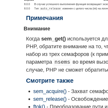
8.0.0
В случае успешного выполнения функция возвращает экз
8.0.0
Тип
изменен с целого числа (
int
) на логи
auto_release
Примечания
Внимание
Когда
sem_get()
используется дл
PHP, обратите внимание на то, ч
набор из трех семафоров (к прим
параметра
во время выз
nsems
случае, PHP не сможет обратить
Смотрите также
sem_acquire()
- Захват семаф
sem_release()
- Освобождение
ftok()
- Преобразование пути и