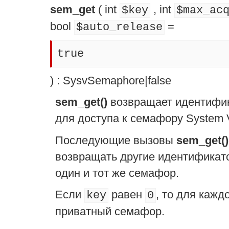
sem_get
(
int
,
int
$key
$max_ac
bool
=
$auto_release
true
) :
SysvSemaphore
|
false
sem_get()
возвращает идентифик
для доступа к семафору System 
Последующие вызовы
sem_get()
возвращать другие идентификато
один и тот же семафор.
Если
равен
, то для кажд
key
0
приватный семафор.