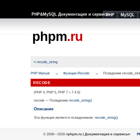
PHP&MySQL Документация и сервисы
PHP
MySQL
phpm
.ru
« recode_string
PHP Manual
Функции Recode
Псевдоним recode_stri
RECODE
(PHP 4, PHP 5, PHP 7 < 7.4.0)
recode
—
Псевдоним
recode_string()
Описание
Эта функция является псевдонимом:
recode_string()
.
© 2008—2026
«phpm.ru | Документация и сервисы»
P