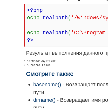
<?php
echo
realpath
(
'/windows/s
echo
realpath
(
'C:\Program
?>
Результат выполнения данного п
C:\WINDOWS\System32

Смотрите также
basename()
- Возвращает посл
пути
dirname()
- Возвращает имя ро
пути