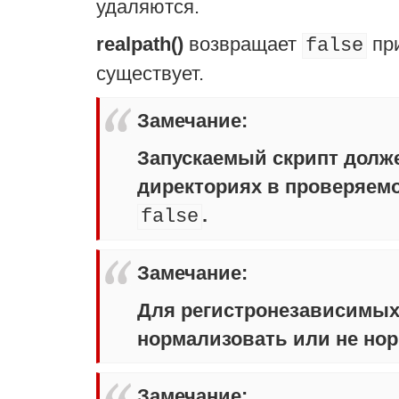
удаляются.
realpath()
возвращает
при
false
существует.
Замечание
:
Запускаемый скрипт долже
директориях в проверяем
.
false
Замечание
:
Для регистронезависимы
нормализовать или не нор
Замечание
: