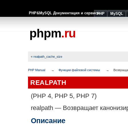
PHP&MySQL Документация и сервисы
PHP
MySQL
phpm
.ru
« realpath_cache_size
PHP Manual
Функции файловой системы
Возвраща
REALPATH
(PHP 4, PHP 5, PHP 7)
realpath
—
Возвращает канонизи
Описание