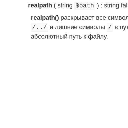
realpath
(
string
) :
string
|
fa
$path
realpath()
раскрывает все символ
и лишние символы
в пу
/../
/
абсолютный путь к файлу.