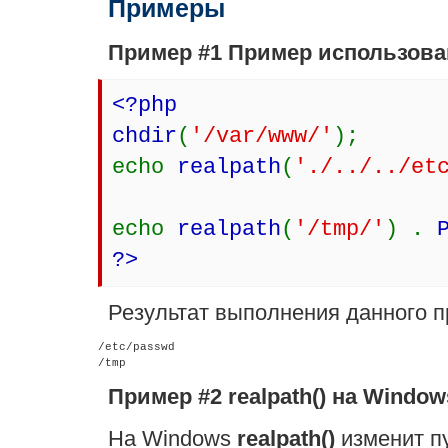
Примеры
Пример #1 Пример использов
<?php
chdir
(
'/var/www/'
);
echo
realpath
(
'./../../et
echo
realpath
(
'/tmp/'
) .
?>
Результат выполнения данного п
/etc/passwd

Пример #2
realpath()
на Window
На Windows
realpath()
изменит пу