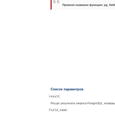
Прежнее название функции:
pg_fiel
Список параметров
result
Ресурс результата запроса PostgreSQL, возв
field_name