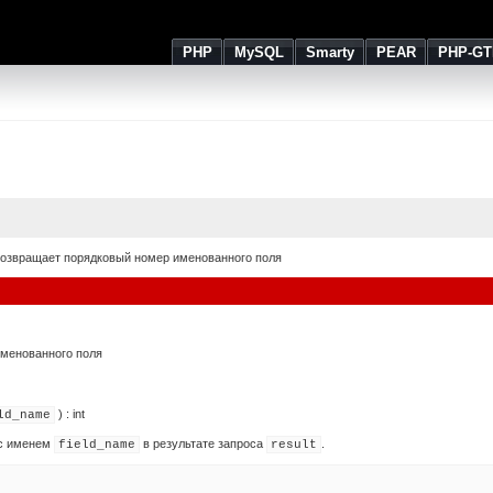
PHP
MySQL
Smarty
PEAR
PHP-GT
озвращает порядковый номер именованного поля
менованного поля
) :
int
ld_name
 с именем
в результате запроса
.
field_name
result