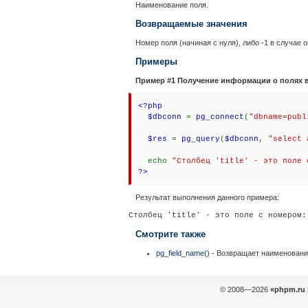
Наименование поля.
Возвращаемые значения
Номер поля (начиная с нуля), либо -1 в случае 
Примеры
Пример #1 Получение информации о полях 
<?php
$dbconn
=
pg_connect
(
"dbname=publ
$res
=
pg_query
(
$dbconn
,
"select 
echo
"Столбец 'title' - это поле 
?>
Результат выполнения данного примера:
Смотрите также
pg_field_name()
- Возвращает наименовани
© 2008—2026
«phpm.ru 