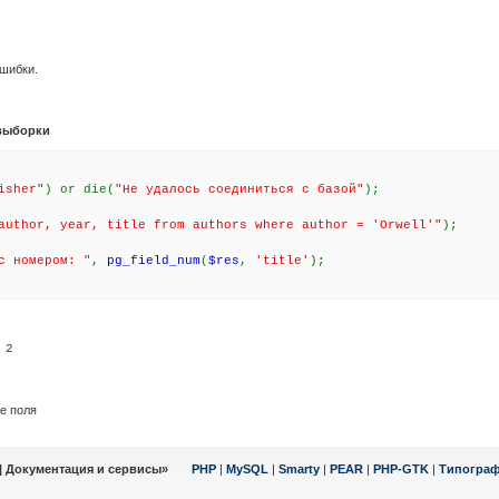
ошибки.
выборки
isher"
) or die(
"Не удалось соединиться с базой"
);
author, year, title from authors where author = 'Orwell'"
);
с номером: "
,
pg_field_num
(
$res
,
'title'
);
е поля
| Документация и сервисы»
PHP
|
MySQL
|
Smarty
|
PEAR
|
PHP-GTK
|
Типогра