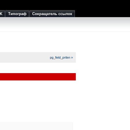
K
Типограф
Сокращатель ссылок
pg_field_prtlen »