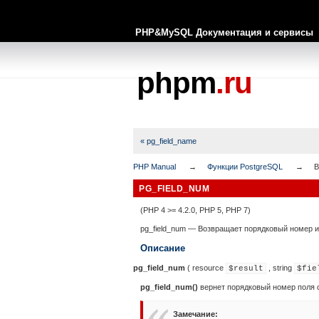
PHP&MySQL Документация и сервисы
phpm
.ru
« pg_field_name
PHP Manual
Функции PostgreSQL
В
PG_FIELD_NUM
(PHP 4 >= 4.2.0, PHP 5, PHP 7)
pg_field_num
—
Возвращает порядковый номер и
Описание
pg_field_num
(
resource
,
string
$result
$fie
pg_field_num()
вернет порядковый номер поля
Замечание
: