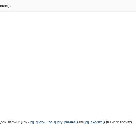
dnum()
.
ращаемый функциями
pg_query()
,
pg_query_params()
или
pg_execute()
(в числе прочих).