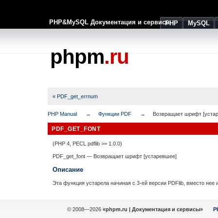
PHP&MySQL Документация и сервисы
PHP
MySQL
phpm
.ru
« PDF_get_errnum
PHP Manual
Функции PDF
Возвращает шрифт [уста
PDF_GET_FONT
(PHP 4, PECL pdflib >= 1.0.0)
PDF_get_font
—
Возвращает шрифт [устаревшее]
Описание
Эта функция устарела начиная с 3-ей версии PDFlib, вместо не
© 2008—2026
«phpm.ru | Документация и сервисы»
P