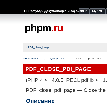
PHP&MySQL Документация и сервисы
PHP
MySQL
phpm
.ru
« PDF_close_image
PHP Manual
Функции PDF
Close the page handle
PDF_CLOSE_PDI_PAGE
(PHP 4 >= 4.0.5, PECL pdflib >= 1.
PDF_close_pdi_page
—
Close the
Описание