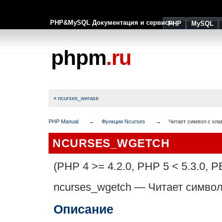
PHP&MySQL Документация и сервисы
PHP
MySQL
phpm
.ru
« ncurses_werase
PHP Manual
Функции Ncurses
Читает символ с кла
NCURSES_WGETCH
(PHP 4 >= 4.2.0, PHP 5 < 5.3.0, P
ncurses_wgetch
—
Читает символ
Описание