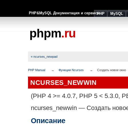
PHP&MySQL Документация и сервисы
PHP
MySQL
phpm
.ru
« ncurses_newpad
PHP Manual
Функции Ncurses
Создать новое окно
NCURSES_NEWWIN
(PHP 4 >= 4.0.7, PHP 5 < 5.3.0, P
ncurses_newwin
—
Создать ново
Описание