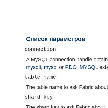
Список параметров
connection
A MySQL connection handle obtained
mysqli
,
mysql
or
PDO_MYSQL
ext
table_name
The table name to ask Fabric about
shard_key
The shard key to ask Fabric about.