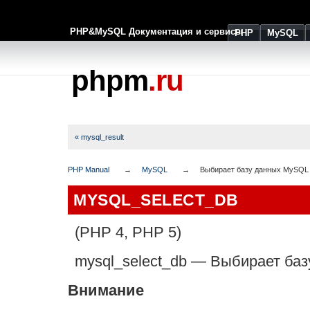
PHP&MySQL Документация и сервисы
PHP
MySQL
phpm
.ru
« mysql_result
PHP Manual
MySQL
Выбирает базу данных MySQL
MYSQL_SELECT_DB
(PHP 4, PHP 5)
mysql_select_db
—
Выбирает ба
Внимание