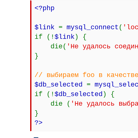
<?php
$link
=
mysql_connect
(
'lo
if (!
$link
) {
die(
'Не удалось соеди
}
// выбираем foo в качеств
$db_selected
=
mysql_sele
if (!
$db_selected
) {
die (
'Не удалось выбр
}
?>