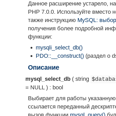
Данное расширение устарело, нач
PHP 7.0.0. Используйте вместо 
также инструкцию
MySQL: выбор
получения более подробной инф
функции:
mysqli_select_db()
PDO::__construct()
(раздел о d
Описание
mysql_select_db
(
string
$databa
= NULL
) :
bool
Выбирает для работы указанную 
ссылается переданный дескрип
вызов функции
mysql_query()
буд