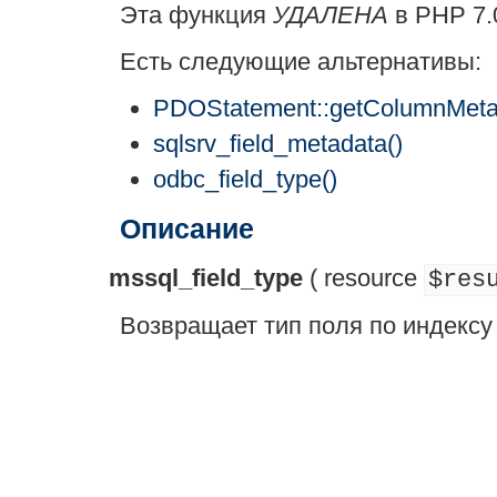
Эта функция
УДАЛЕНА
в PHP 7.0
Есть следующие альтернативы:
PDOStatement::getColumnMeta
sqlsrv_field_metadata()
odbc_field_type()
Описание
mssql_field_type
(
resource
$res
Возвращает тип поля по индекс