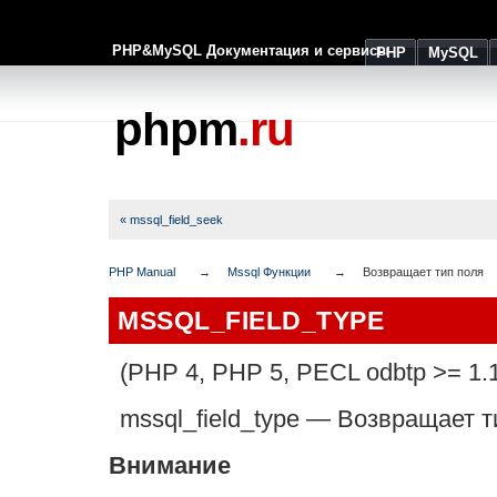
PHP&MySQL Документация и сервисы
PHP
MySQL
phpm
.ru
« mssql_field_seek
PHP Manual
Mssql Функции
Возвращает тип поля
MSSQL_FIELD_TYPE
(PHP 4, PHP 5, PECL odbtp >= 1.1
mssql_field_type
—
Возвращает т
Внимание