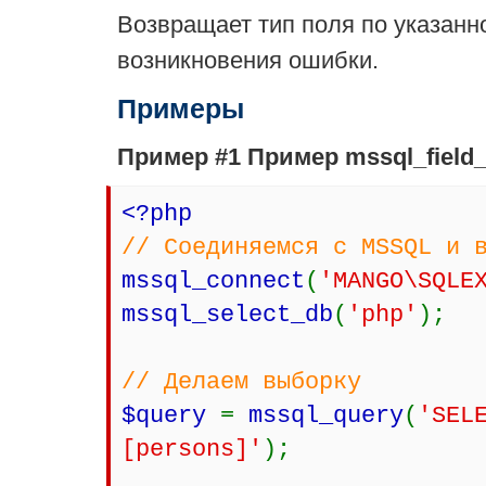
Возвращает тип поля по указанн
возникновения ошибки.
Примеры
Пример #1 Пример
mssql_field_
<?php
// Соединяемся с MSSQL и 
mssql_connect
(
'MANGO\SQLE
mssql_select_db
(
'php'
);
// Делаем выборку
$query
=
mssql_query
(
'SEL
[persons]'
);