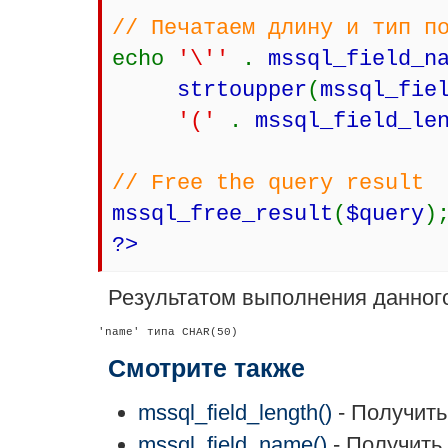
// Печатаем длину и тип п
echo
'\''
.
mssql_field_n
strtoupper
(
mssql_fie
'('
.
mssql_field_le
// Free the query result
mssql_free_result
(
$query
)
?>
Результатом выполнения данного
Смотрите также
mssql_field_length()
- Получить
mssql_field_name()
- Получить