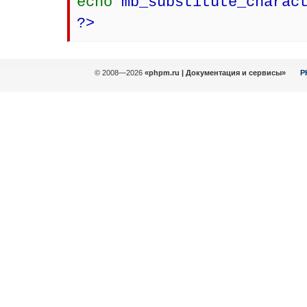
echo
mb_substitute_charac
?>
© 2008—2026
«phpm.ru | Документация и сервисы»
P