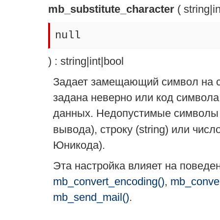
mb_substitute_character
(
string
|
i
null
) :
string
|
int
|
bool
Задает замещающий символ на с
задана неверно или код символа
данных. Недопустимые символы
вывода), строку (
string
) или числ
Юникода).
Эта настройка влияет на повед
mb_convert_encoding()
,
mb_conver
mb_send_mail()
.