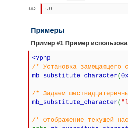
8.0.0
null
.
Примеры
Пример #1 Пример использов
<?php
/* Установка замещающего 
mb_substitute_character
(
0
/* Задаем шестнадцатеричн
mb_substitute_character
(
"
/* Отображение текущей на