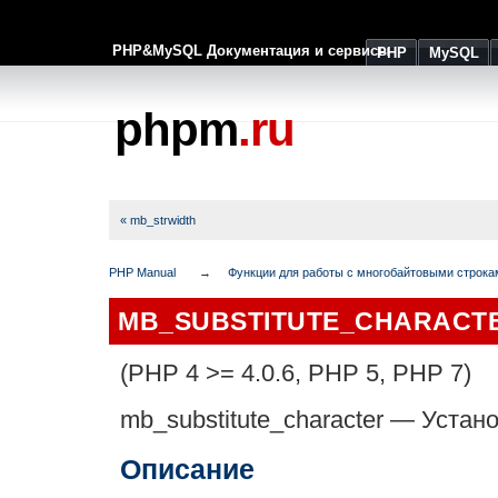
PHP&MySQL Документация и сервисы
PHP
MySQL
phpm
.ru
« mb_strwidth
PHP Manual
Функции для работы с многобайтовыми строка
MB_SUBSTITUTE_CHARACT
(PHP 4 >= 4.0.6, PHP 5, PHP 7)
mb_substitute_character
—
Устано
Описание