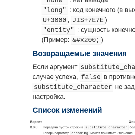
"none"
: код конечного (в в
"long"
,
)
U+3000
JIS+7E7E
: сущность конечн
"entity"
(Пример:
)
&#x200;
Возвращаемые значения
Если аргумент
substitute_ch
случае успеха,
в противн
false
не зад
substitute_character
настройка.
Список изменений
Версия
Опи
8.0.0
Передача пустой строки в
бол
substitute_character
Теперь параметр
может принимать значение
encoding