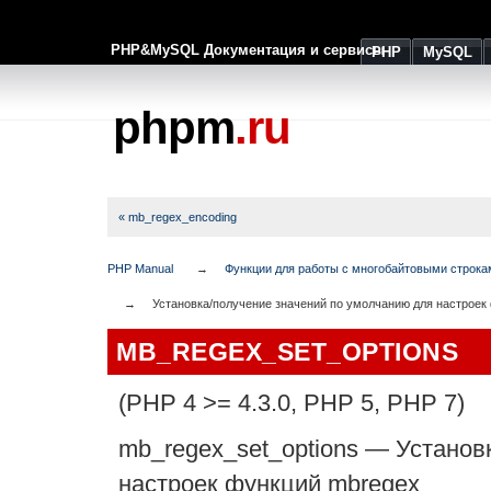
PHP&MySQL Документация и сервисы
PHP
MySQL
phpm
.ru
« mb_regex_encoding
PHP Manual
Функции для работы с многобайтовыми строка
Установка/получение значений по умолчанию для настроек
MB_REGEX_SET_OPTIONS
(PHP 4 >= 4.3.0, PHP 5, PHP 7)
mb_regex_set_options
—
Установ
настроек функций mbregex