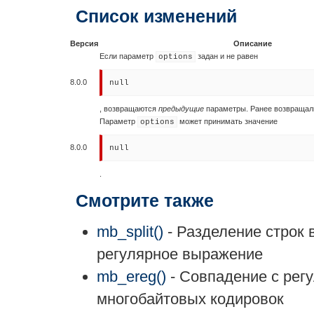
Список изменений
Версия
Описание
Если параметр
задан и не равен
options
8.0.0
null
, возвращаются
предыдущие
параметры. Ранее возвраща
Параметр
может принимать значение
options
8.0.0
null
.
Смотрите также
mb_split()
- Разделение строк 
регулярное выражение
mb_ereg()
- Совпадение с рег
многобайтовых кодировок