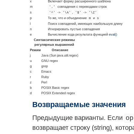
x
Включает форму расширенного шаблона
m
совпадения с переводами строк
'.'
s
->
,
->
'^'
'\A'
'$'
'\Z'
p
То же, что и объединение
и
m
s
l
Поиск совпадений, имеющих наибольшую длину
n
Игнорировать пустые совпадения
e
Вычисление кода результата функцией
eval()
Синтаксические режимы
регулярных выражений
Режим
Описание
j
Java (Sun java.util.regex)
u
GNU regex
g
grep
c
Emacs
r
Ruby
z
Perl
b
POSIX Basic regex
d
POSIX Extended regex
Возвращаемые значения
Предыдущие варианты. Если
op
возвращает строку (
string
), кото