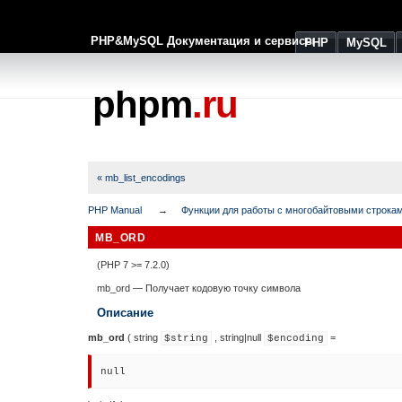
PHP&MySQL Документация и сервисы
PHP
MySQL
phpm
.ru
« mb_list_encodings
PHP Manual
Функции для работы с многобайтовыми строка
MB_ORD
(PHP 7 >= 7.2.0)
mb_ord
—
Получает кодовую точку символа
Описание
mb_ord
(
string
,
string
|
null
=
$string
$encoding
null