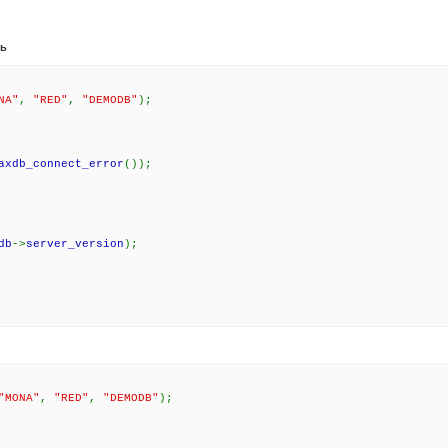
ль
NA"
,
"RED"
,
"DEMODB"
);
axdb_connect_error
());
db
->
server_version
);
"MONA"
,
"RED"
,
"DEMODB"
);