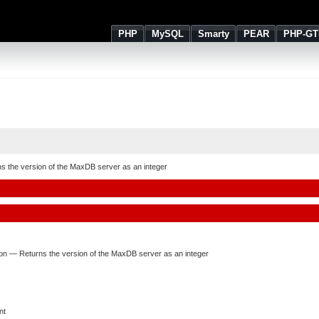
PHP
MySQL
Smarty
PEAR
PHP-GT
s the version of the MaxDB server as an integer
on
—
Returns the version of the MaxDB server as an integer
int