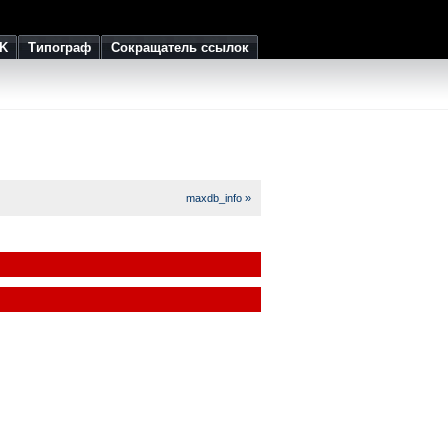
K
Типограф
Сокращатель ссылок
maxdb_info »