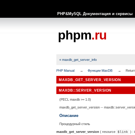
PHP&MySQL Документация и сервисы
phpm
.ru
« maxdb_get_server_info
PHP Manual
Функции MaxDB
Return
MAXDB_GET_SERVER_VERSION
MAXDB::SERVER_VERSION
(PECL maxdb >= 1.0)
maxdb_get_server_version
--
maxdb::server_versi
Описание
Процедурный стиль
maxdb_get_server_version
(
resource
) :
$link