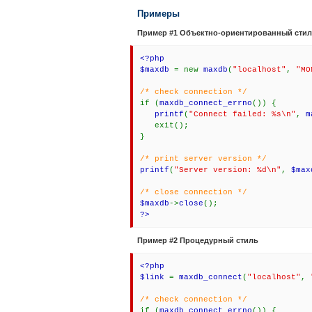
Примеры
Пример #1 Объектно-ориентированный сти
<?php
$maxdb
= new
maxdb
(
"localhost"
,
"MO
/* check connection */
if (
maxdb_connect_errno
()) {
printf
(
"Connect failed: %s\n"
,
m
exit();
}
/* print server version */
printf
(
"Server version: %d\n"
,
$max
/* close connection */
$maxdb
->
close
();
?>
Пример #2 Процедурный стиль
<?php
$link
=
maxdb_connect
(
"localhost"
,
/* check connection */
if (
maxdb_connect_errno
()) {